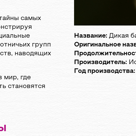
 тайны самых
онстрируя
оциальные
Название:
Дикая б
отничьих групп
Оригинальное назв
ств, наводящих
Продолжительнос
Производитель:
Ис
Год производства:
 мир, где
ть становятся
Ы