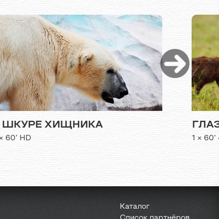
 ШКУРЕ ХИЩНИКА
ГЛА
× 60’ HD
1 × 60’
Каталог
Список партнёров