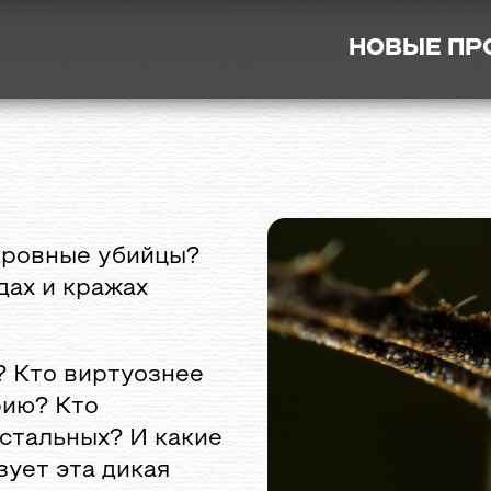
НОВЫЕ П
кровные убийцы?
дах и кражах
 Кто виртуознее
рию? Кто
стальных? И какие
зует эта дикая