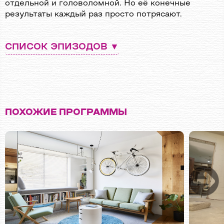
отдельной и головоломной. Но её конечные
результаты каждый раз просто потрясают.
СПИСОК ЭПИЗОДОВ
Эпизод 1
Сегодня Дермот встречается с семейной парой из Д
ПОХОЖИЕ ПРОГРАММЫ
Эпизод 2
Дермот направляется в Бэлхири, в Суордс, к север
Эпизод 3
Для городка Моут в графстве Вестмит гэльский фут
Эпизод 4