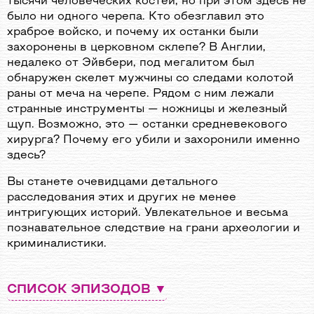
тысячи человеческих костей, но при этом здесь не
было ни одного черепа. Кто обезглавил это
храброе войско, и почему их останки были
захоронены в церковном склепе? В Англии,
недалеко от Эйвбери, под мегалитом был
обнаружен скелет мужчины со следами колотой
раны от меча на черепе. Рядом с ним лежали
странные инструменты — ножницы и железный
щуп. Возможно, это — останки средневекового
хирурга? Почему его убили и захоронили именно
здесь?
Вы станете очевидцами детального
расследования этих и других не менее
интригующих историй. Увлекательное и весьма
познавательное следствие на грани археологии и
криминалистики.
СПИСОК ЭПИЗОДОВ